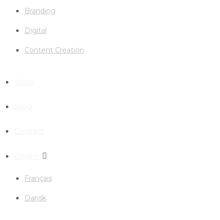
Branding
Digital
Content Creation
Work
Blog
Contact
English
Français
Dansk