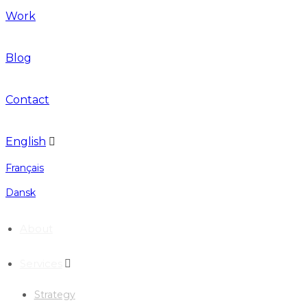
Work
Blog
Contact
English
Français
Dansk
About
Services
Strategy