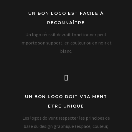
UN BON LOGO EST FACILE À
RECONNAÎTRE
Un logo réussit devrait fonctionner peut
importe son support, en couleur ou en noir et
blanc.
UN BON LOGO DOIT VRAIMENT
ÊTRE UNIQUE
Les logos doivent respecter les principes de
base du design graphique (espace, couleur,