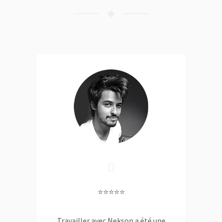
⭐⭐⭐⭐⭐
Travailler avec Nekson a été une