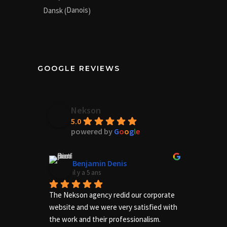
Danois
Dansk
(
)
GOOGLE REVIEWS
Nekson
5.0
powered by
G
o
o
g
l
e
Benjamin Denis
il y a 5 ans
i
The Nekson agency redid our corporate 
Excelle
website and we were very satisfied with 
needs of
the work and their professionalism.
us adequ