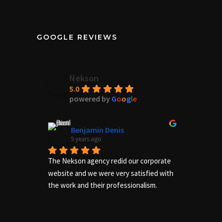
GOOGLE REVIEWS
Nekson
5.0
powered by
G
o
o
g
l
e
Benjamin Denis
5 years ago
The Nekson agency redid our corporate 
Excelle
website and we were very satisfied with 
needs of
the work and their professionalism.
us adequ
complete