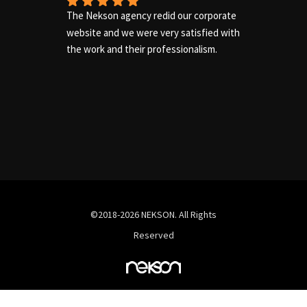
The Nekson agency redid our corporate 
Excelle
website and we were very satisfied with 
needs of
the work and their professionalism.
us adequ
complete
©2018-2026 NEKSON. All Rights
Reserved