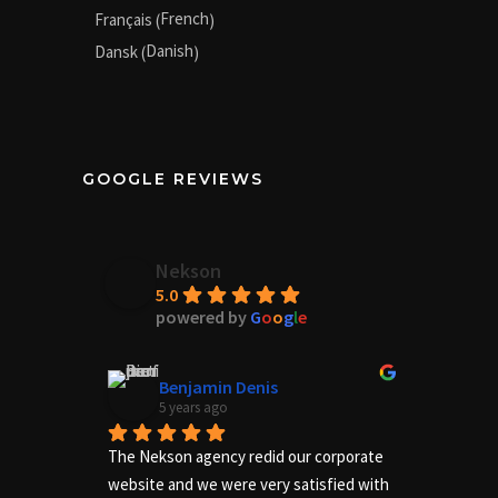
French
Français
(
)
Danish
Dansk
(
)
GOOGLE REVIEWS
Nekson
5.0
powered by
G
o
o
g
l
e
Benjamin Denis
5 years ago
The Nekson agency redid our corporate 
Excelle
website and we were very satisfied with 
needs of