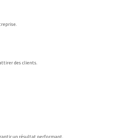
treprise.
tirer des clients.
arantir un résultat performant.