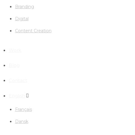
Branding
Digital
Content Creation
Work
Blog
Contact
English
Français
Dansk