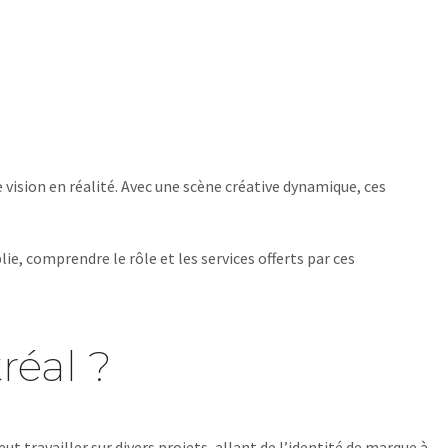
vision en réalité. Avec une scène créative dynamique, ces
ie, comprendre le rôle et les services offerts par ces
réal ?
t travailler sur divers projets, allant de l’identité de marque à