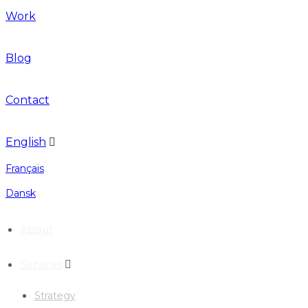
Work
Blog
Contact
English
Français
Dansk
About
Services
Strategy