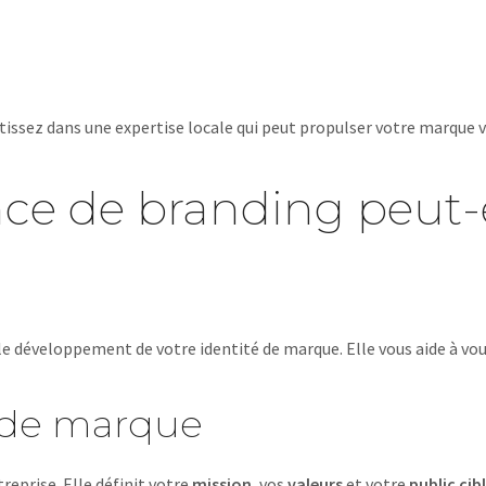
tissez dans une expertise locale qui peut propulser votre marque
 de branding peut-el
 le développement de votre identité de marque. Elle vous aide à v
té de marque
prise. Elle définit votre
mission
, vos
valeurs
et votre
public cib