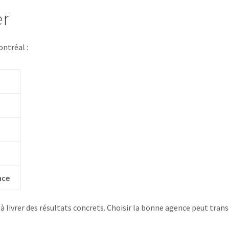
er
ntréal :
nce
 à livrer des résultats concrets. Choisir la bonne agence peut tran