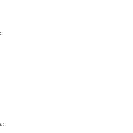
 :
ut :