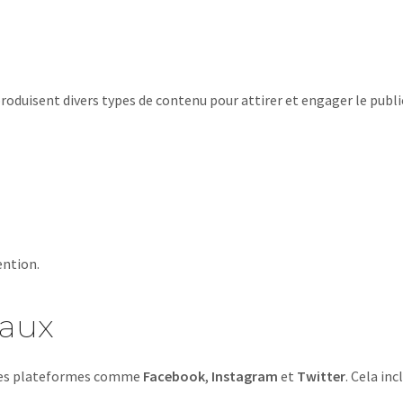
produisent divers types de contenu pour attirer et engager le public
ention.
iaux
r des plateformes comme
Facebook
,
Instagram
et
Twitter
. Cela incl