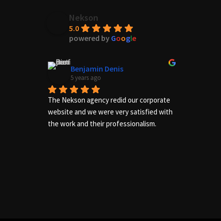
Nekson
5.0
powered by
G
o
o
g
l
e
Benjamin Denis
5 years ago
The Nekson agency redid our corporate 
Excelle
website and we were very satisfied with 
needs of
the work and their professionalism.
us adequ
complete