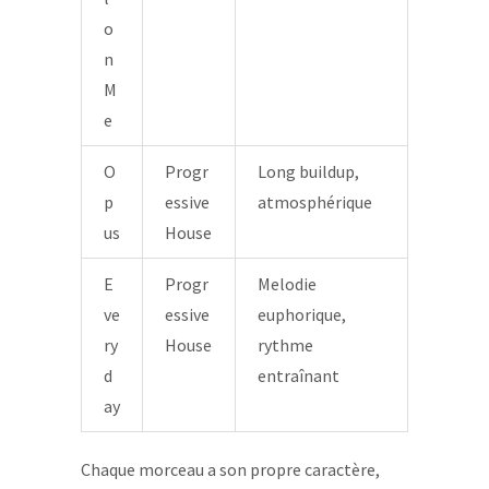
o
n
M
e
O
Progr
Long buildup,
p
essive
atmosphérique
us
House
E
Progr
Melodie
ve
essive
euphorique,
ry
House
rythme
d
entraînant
ay
Chaque morceau a son propre caractère,