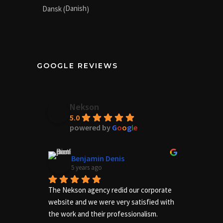
Danish
Dansk
(
)
GOOGLE REVIEWS
Nekson
5.0
powered by
G
o
o
g
l
e
Benjamin Denis
5 years ago
The Nekson agency redid our corporate 
Excelle
website and we were very satisfied with 
needs of
the work and their professionalism.
us adequ