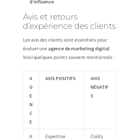
d’influence
.
Avis et retours
d’expérience des clients
Les avis des clients sont essentiels pour
évaluer une
agence de marketing digital
.
Voici quelques points souvent mentionnés :
A
AVIS POSITIFS
AVIS
G
NÉGATIF
E
S
N
C
E
A
Expertise
Coûts