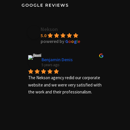
GOOGLE REVIEWS
Nekson
5.0
powered by
G
o
o
g
l
e
Benjamin Denis
5 years ago
The Nekson agency redid our corporate 
Excelle
website and we were very satisfied with 
needs of
the work and their professionalism.
us adequ
complete