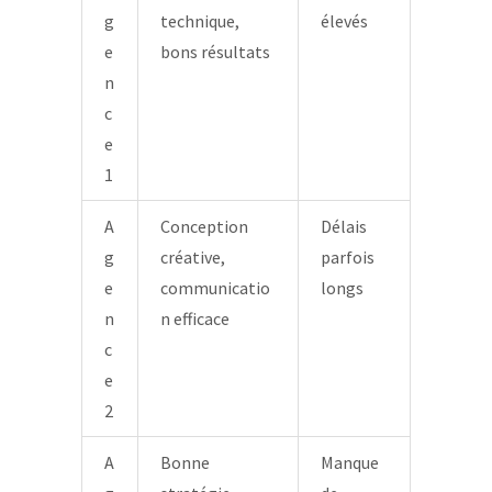
g
technique,
élevés
e
bons résultats
n
c
e
1
A
Conception
Délais
g
créative,
parfois
e
communicatio
longs
n
n efficace
c
e
2
A
Bonne
Manque