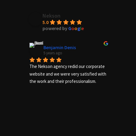
Nekson
5.0
powered by
G
o
o
g
l
e
Benjamin Denis
5 years ago
The Nekson agency redid our corporate 
Excelle
website and we were very satisfied with 
needs of
the work and their professionalism.
us adequ
complete