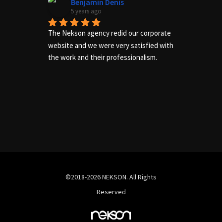
Benjamin Denis
5 years ago
The Nekson agency redid our corporate 
Excelle
website and we were very satisfied with 
needs of
the work and their professionalism.
us adequ
complete
©2018-2026 NEKSON. All Rights
Reserved