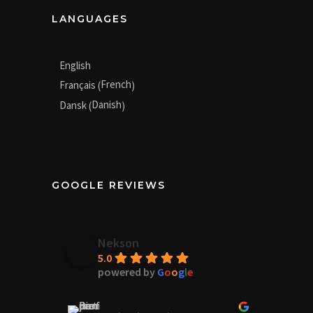
LANGUAGES
English
French
Français
(
)
Danish
Dansk
(
)
GOOGLE REVIEWS
Nekson
5.0
powered by
G
o
o
g
l
e