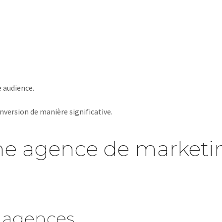
 audience.
version de manière significative.
e agence de marketi
s agences