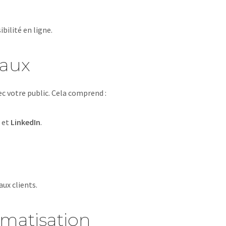
bilité en ligne.
iaux
ec votre public. Cela comprend :
et
LinkedIn
.
ux clients.
matisation