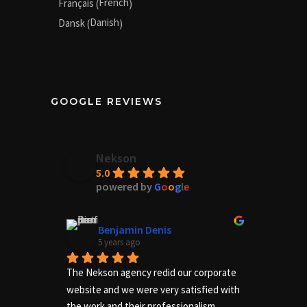
French
Français
(
)
Danish
Dansk
(
)
GOOGLE REVIEWS
Nekson
5.0
powered by
G
o
o
g
l
e
Benjamin Denis
5 years ago
The Nekson agency redid our corporate 
Excelle
website and we were very satisfied with 
needs of
the work and their professionalism.
us adequ