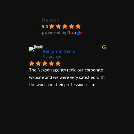
Nekson
5.0
powered by
G
o
o
g
l
e
Benjamin Denis
5 years ago
The Nekson agency redid our corporate 
Excelle
website and we were very satisfied with 
needs of
the work and their professionalism.
us adequ
complete