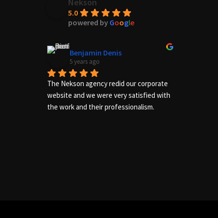
Nekson
5.0
powered by
G
o
o
g
l
e
Benjamin Denis
5 years ago
The Nekson agency redid our corporate 
Excelle
website and we were very satisfied with 
needs of
the work and their professionalism.
us adequ
complete