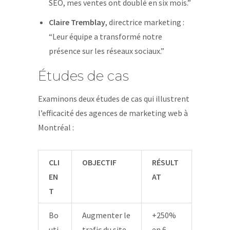
SEO, mes ventes ont doublé en six mois.”
Claire Tremblay
, directrice marketing :
“Leur équipe a transformé notre
présence sur les réseaux sociaux.”
Études de cas
Examinons deux études de cas qui illustrent
l’efficacité des agences de marketing web à
Montréal :
CLI
OBJECTIF
RÉSULT
EN
AT
T
Bo
Augmenter le
+250%
uti
trafic du site
en 6