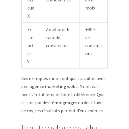
que
mois
X
En
Améliorer le
+40%
tre
taux de
de
pri
conversion
conversi
se
ons
Y
Ces exemples montrent que travailler avec
une
agence marketing web
à Montréal
peut véritablement faire la différence. Que
ce soit par des
témoignages
ou des études
de cas, les résultats parlent d’eux-mêmes.
Les tendances du