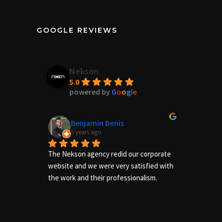
GOOGLE REVIEWS
Nekson
5.0
powered by
G
o
o
g
l
e
Benjamin Denis
5 years ago
The Nekson agency redid our corporate 
Excelle
website and we were very satisfied with 
needs of
the work and their professionalism.
us adequ
complete