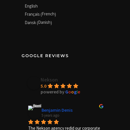
English
French
Français
(
)
Danish
Dansk
(
)
GOOGLE REVIEWS
Nekson
5.0
powered by
G
o
o
g
l
e
Benjamin Denis
5 years ago
The Nekson agency redid our corporate 
Excelle