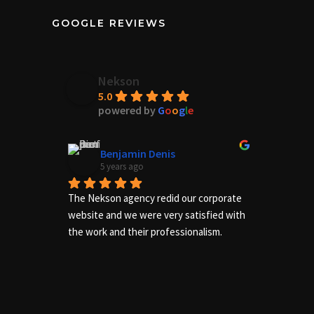
GOOGLE REVIEWS
Nekson
5.0
powered by
G
o
o
g
l
e
Benjamin Denis
5 years ago
The Nekson agency redid our corporate 
Excelle
website and we were very satisfied with 
needs of
the work and their professionalism.
us adequ
complete