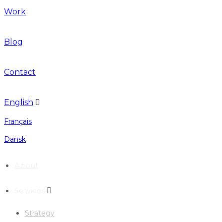
Work
Blog
Contact
English
Français
Dansk
About
Services
Strategy