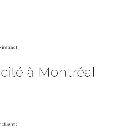
e
impact
.
icité à Montréal
ncluent :