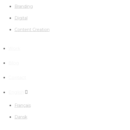
Branding
Digital
Content Creation
Work
Blog
Contact
English
Français
Dansk