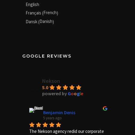
English
French
Français
(
)
Danish
Dansk
(
)
GOOGLE REVIEWS
Nekson
5.0
powered by
G
o
o
g
l
e
Benjamin Denis
5 years ago
The Nekson agency redid our corporate 
Excelle