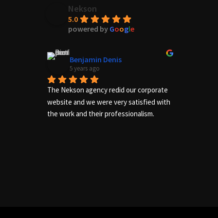
Nekson
5.0
powered by
G
o
o
g
l
e
Benjamin Denis
5 years ago
The Nekson agency redid our corporate 
Excelle
website and we were very satisfied with 
needs of
the work and their professionalism.
us adequ
complete