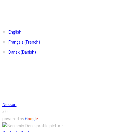
LANGUAGES
English
Français
(
French
)
Dansk
(
Danish
)
GOOGLE REVIEWS
Nekson
5.0
powered by
G
o
o
g
l
e