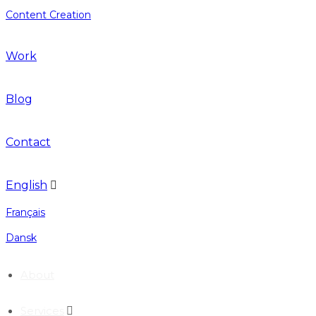
Content Creation
Work
Blog
Contact
English
Français
Dansk
About
Services