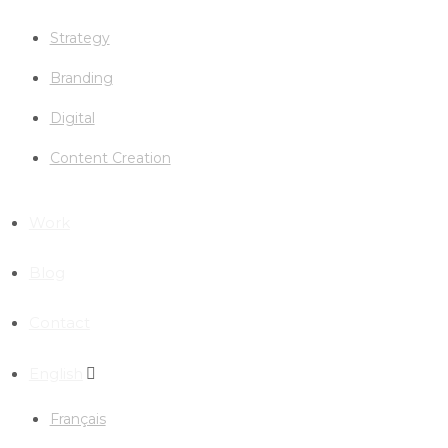
Strategy
Branding
Digital
Content Creation
Work
Blog
Contact
English
Français