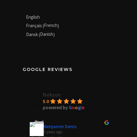
English
French
Français
(
)
Danish
Dansk
(
)
GOOGLE REVIEWS
Nekson
5.0
powered by
G
o
o
g
l
e
Benjamin Denis
5 years ago